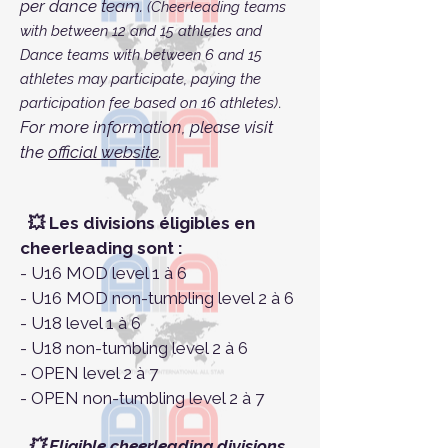
per dance team.
(Cheerleading teams
with between 12 and 15 athletes and
Dance teams with between 6 and 15
athletes may participate, paying the
participation fee based on 16 athletes)
.
For more information, please visit
the
official website
.
💥 Les divisions éligibles en
cheerleading sont :
- U16 MOD level 1 à 6
- U16 MOD non-tumbling level 2 à 6
- U18 level 1 à 6
- U18 non-tumbling level 2 à 6
- OPEN level 2 à 7
- OPEN non-tumbling level 2 à 7
💥 Eligible cheerleading divisions